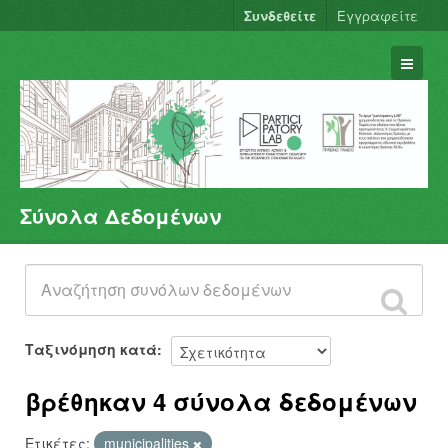
Συνδεθείτε
Εγγραφείτε
Σύνολα Δεδομένων
Σύνολα Δεδομένων
Φορείς
Ομάδες
Σχετικά
Ταξινόμηση κατά
βρέθηκαν 4 σύνολα δεδομένων
Ετικέτες:
municipalities