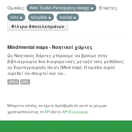
Ομάδες:
Web Toolkit-Participatory design
Ετικέτες:
miro
template
mental
Φίλτρα Αποτελεσμάτων
Mind/mental maps - Νοητικοί χάρτες
Ως Νοητικούς Χάρτες μπορούμε να βρούμε στην
βιβλιογραφία δυο διαφορετικές μεταξύ τους μεθόδους:
α) Χαρτογράφηση ιδεών (Mind map). Η ομάδα αφού
αφεθεί να σκεφτεί και να...
JPEG
URL
Μπορείτε επίσης να έχετε πρόσβαση σε αυτό το μητρώο
χρησιμοποιώντας το
API
(δείτε
API Έγγραφα
).