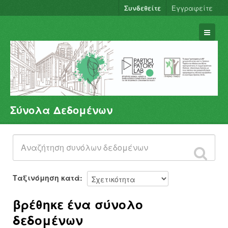
Συνδεθείτε
Εγγραφείτε
Σύνολα Δεδομένων
Σύνολα Δεδομένων
Φορείς
Ομάδες
Σχετικά
Ταξινόμηση κατά
βρέθηκε ένα σύνολο
δεδομένων