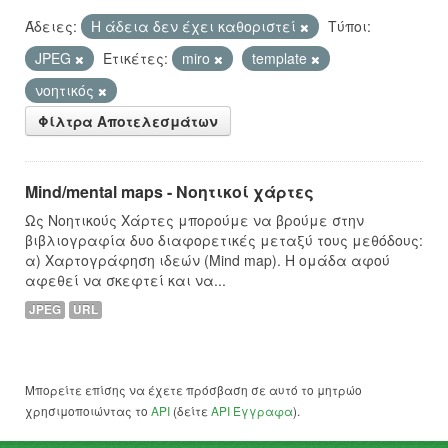
Άδειες:
Η άδεια δεν έχει καθοριστεί
Τύποι:
JPEG
Ετικέτες:
miro
template
νοητικός
Φίλτρα Αποτελεσμάτων
Mind/mental maps - Νοητικοί χάρτες
Ως Νοητικούς Χάρτες μπορούμε να βρούμε στην
βιβλιογραφία δυο διαφορετικές μεταξύ τους μεθόδους:
α) Χαρτογράφηση ιδεών (Mind map). Η ομάδα αφού
αφεθεί να σκεφτεί και να...
JPEG
URL
Μπορείτε επίσης να έχετε πρόσβαση σε αυτό το μητρώο
χρησιμοποιώντας το
API
(δείτε
API Έγγραφα
).