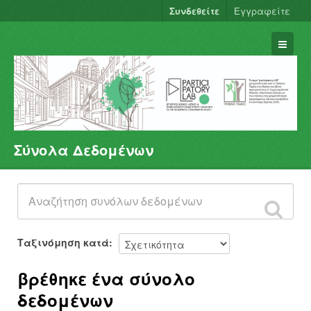
Συνδεθείτε
Εγγραφείτε
Σύνολα Δεδομένων
Σύνολα Δεδομένων
Φορείς
Ομάδες
Σχετικά
Ταξινόμηση κατά
βρέθηκε ένα σύνολο
δεδομένων