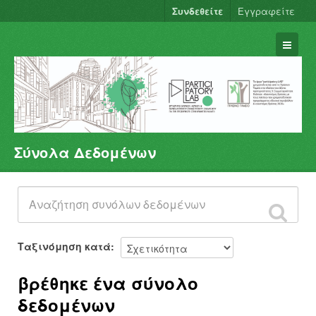
Συνδεθείτε
Εγγραφείτε
Σύνολα Δεδομένων
Σύνολα Δεδομένων
Φορείς
Ομάδες
Σχετικά
Ταξινόμηση κατά
βρέθηκε ένα σύνολο
δεδομένων