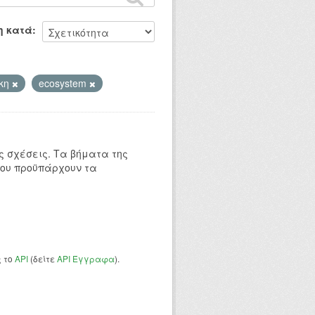
η κατά
κη
ecosystem
 σχέσεις. Τα βήματα της
που προϋπάρχουν τα
ς το
API
(δείτε
API Έγγραφα
).