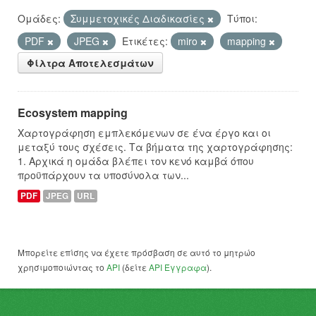
Ομάδες:
Συμμετοχικές Διαδικασίες
Τύποι:
PDF
JPEG
Ετικέτες:
miro
mapping
Φίλτρα Αποτελεσμάτων
Ecosystem mapping
Χαρτογράφηση εμπλεκόμενων σε ένα έργο και οι
μεταξύ τους σχέσεις. Τα βήματα της χαρτογράφησης:
1. Αρχικά η ομάδα βλέπει τον κενό καμβά όπου
προϋπάρχουν τα υποσύνολα των...
PDF
JPEG
URL
Μπορείτε επίσης να έχετε πρόσβαση σε αυτό το μητρώο
χρησιμοποιώντας το
API
(δείτε
API Έγγραφα
).