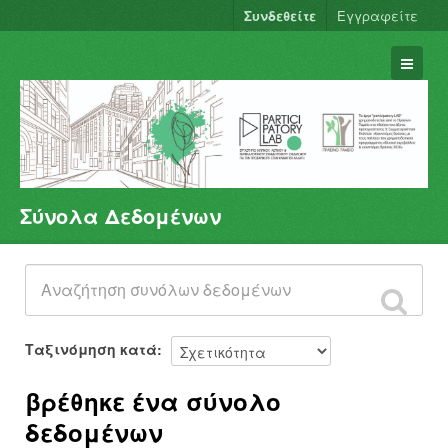
Συνδεθείτε
Εγγραφείτε
Σύνολα Δεδομένων
Σύνολα Δεδομένων
Φορείς
Ομάδες
Σχετικά
Ταξινόμηση κατά
βρέθηκε ένα σύνολο
δεδομένων