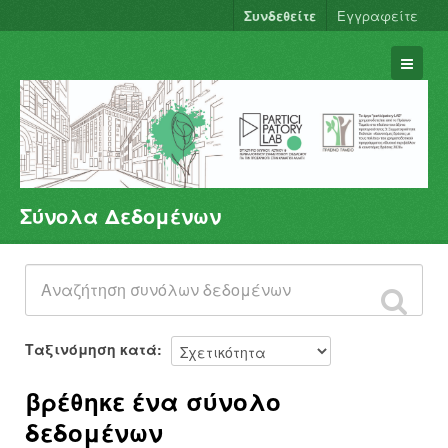
Συνδεθείτε
Εγγραφείτε
Σύνολα Δεδομένων
Σύνολα Δεδομένων
Φορείς
Ομάδες
Σχετικά
Ταξινόμηση κατά
βρέθηκε ένα σύνολο
δεδομένων