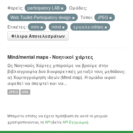
Φορείς:
participatory LAB
Ομάδες:
Web Toolkit-Participatory design
Τύποι:
JPEG
Ετικέτες:
miro
mind
εργαλειοθήκη
Φίλτρα Αποτελεσμάτων
Mind/mental maps - Νοητικοί χάρτες
Ως Νοητικούς Χάρτες μπορούμε να βρούμε στην
βιβλιογραφία δυο διαφορετικές μεταξύ τους μεθόδους:
α) Χαρτογράφηση ιδεών (Mind map). Η ομάδα αφού
αφεθεί να σκεφτεί και να...
JPEG
URL
Μπορείτε επίσης να έχετε πρόσβαση σε αυτό το μητρώο
χρησιμοποιώντας το
API
(δείτε
API Έγγραφα
).