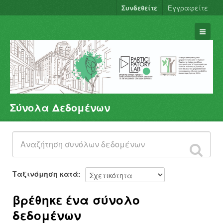
Συνδεθείτε
Εγγραφείτε
Σύνολα Δεδομένων
Σύνολα Δεδομένων
Φορείς
Ομάδες
Σχετικά
Ταξινόμηση κατά
βρέθηκε ένα σύνολο
δεδομένων