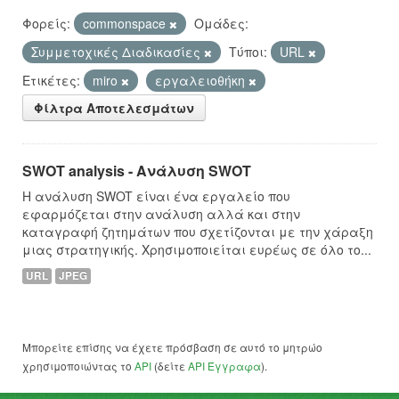
Φορείς:
commonspace
Ομάδες:
Συμμετοχικές Διαδικασίες
Τύποι:
URL
Ετικέτες:
miro
εργαλειοθήκη
Φίλτρα Αποτελεσμάτων
SWOT analysis - Ανάλυση SWOT
Η ανάλυση SWOT είναι ένα εργαλείο που
εφαρμόζεται στην ανάλυση αλλά και στην
καταγραφή ζητημάτων που σχετίζονται με την χάραξη
μιας στρατηγικής. Χρησιμοποιείται ευρέως σε όλο το...
URL
JPEG
Μπορείτε επίσης να έχετε πρόσβαση σε αυτό το μητρώο
χρησιμοποιώντας το
API
(δείτε
API Έγγραφα
).