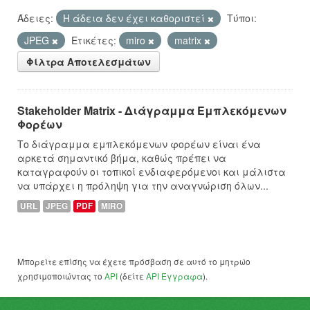
Άδειες:
Η άδεια δεν έχει καθοριστεί
Τύποι:
JPEG
Ετικέτες:
miro
matrix
Φίλτρα Αποτελεσμάτων
Stakeholder Matrix - Διάγραμμα Εμπλεκόμενων
Φορέων
Το διάγραμμα εμπλεκόμενων φορέων είναι ένα
αρκετά σημαντικό βήμα, καθώς πρέπει να
καταγραφούν οι τοπικοί ενδιαφερόμενοι και μάλιστα
να υπάρχει η πρόληψη για την αναγνώριση όλων...
URL
JPEG
PDF
MIRO
Μπορείτε επίσης να έχετε πρόσβαση σε αυτό το μητρώο
χρησιμοποιώντας το
API
(δείτε
API Έγγραφα
).