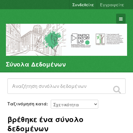
Συνδεθείτε
Εγγραφείτε
Σύνολα Δεδομένων
Σύνολα Δεδομένων
Φορείς
Ομάδες
Σχετικά
Ταξινόμηση κατά
βρέθηκε ένα σύνολο
δεδομένων