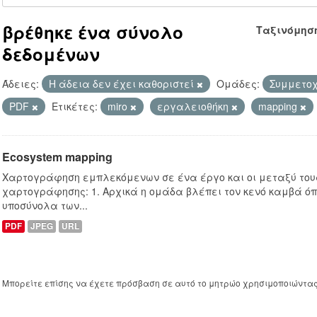
βρέθηκε ένα σύνολο
Ταξινόμησ
δεδομένων
Άδειες:
Η άδεια δεν έχει καθοριστεί
Ομάδες:
Συμμετοχ
PDF
Ετικέτες:
miro
εργαλειοθήκη
mapping
Ecosystem mapping
Χαρτογράφηση εμπλεκόμενων σε ένα έργο και οι μεταξύ τους
χαρτογράφησης: 1. Αρχικά η ομάδα βλέπει τον κενό καμβά ό
υποσύνολα των...
PDF
JPEG
URL
Μπορείτε επίσης να έχετε πρόσβαση σε αυτό το μητρώο χρησιμοποιώντα