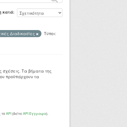
η κατά
ικές Διαδικασίες
Τύποι:
 σχέσεις. Τα βήματα της
που προϋπάρχουν τα
ς το
API
(δείτε
API Έγγραφα
).