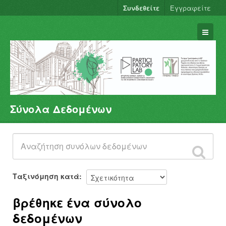
Συνδεθείτε
Εγγραφείτε
Σύνολα Δεδομένων
Σύνολα Δεδομένων
Φορείς
Ομάδες
Σχετικά
Ταξινόμηση κατά
βρέθηκε ένα σύνολο
δεδομένων