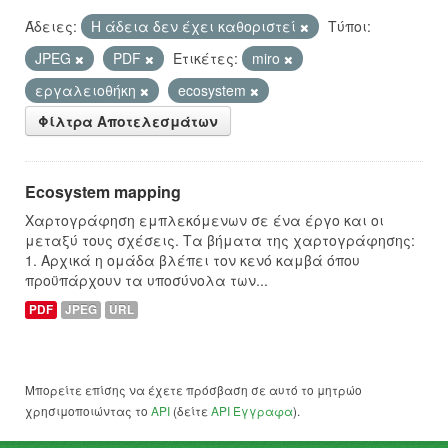
Άδειες:
Η άδεια δεν έχει καθοριστεί
Τύποι:
JPEG
PDF
Ετικέτες:
miro
εργαλειοθήκη
ecosystem
Φίλτρα Αποτελεσμάτων
Ecosystem mapping
Χαρτογράφηση εμπλεκόμενων σε ένα έργο και οι
μεταξύ τους σχέσεις. Τα βήματα της χαρτογράφησης:
1. Αρχικά η ομάδα βλέπει τον κενό καμβά όπου
προϋπάρχουν τα υποσύνολα των...
PDF
JPEG
URL
Μπορείτε επίσης να έχετε πρόσβαση σε αυτό το μητρώο
χρησιμοποιώντας το
API
(δείτε
API Έγγραφα
).