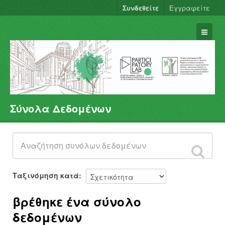
Συνδεθείτε
Εγγραφείτε
Σύνολα Δεδομένων
Σύνολα Δεδομένων
Φορείς
Ομάδες
Σχετικά
Ταξινόμηση κατά
βρέθηκε ένα σύνολο
δεδομένων