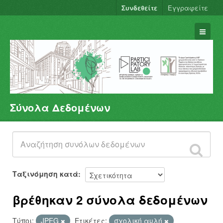
Συνδεθείτε
Εγγραφείτε
Σύνολα Δεδομένων
Σύνολα Δεδομένων
Φορείς
Ομάδες
Σχετικά
Ταξινόμηση κατά
βρέθηκαν 2 σύνολα δεδομένων
Τύποι:
JPEG
Ετικέτες:
σχολική αυλή