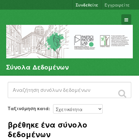
Συνδεθείτε
Εγγραφείτε
Σύνολα Δεδομένων
Σύνολα Δεδομένων
Φορείς
Ομάδες
Σχετικά
Ταξινόμηση κατά
βρέθηκε ένα σύνολο
δεδομένων