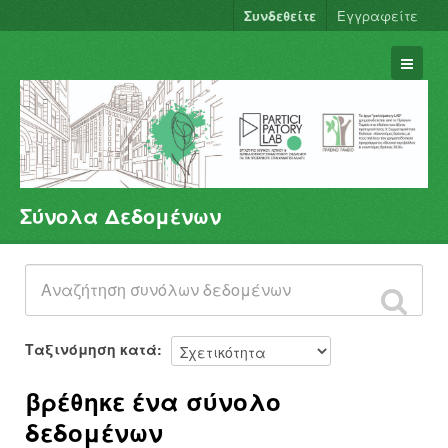
Συνδεθείτε
Εγγραφείτε
Σύνολα Δεδομένων
Σύνολα Δεδομένων
Φορείς
Ομάδες
Σχετικά
Ταξινόμηση κατά
βρέθηκε ένα σύνολο
δεδομένων