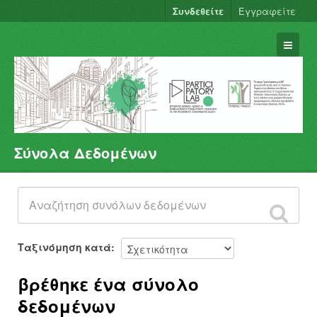
Συνδεθείτε
Εγγραφείτε
Σύνολα Δεδομένων
Σύνολα Δεδομένων
Φορείς
Ομάδες
Σχετικά
Ταξινόμηση κατά
βρέθηκε ένα σύνολο
δεδομένων