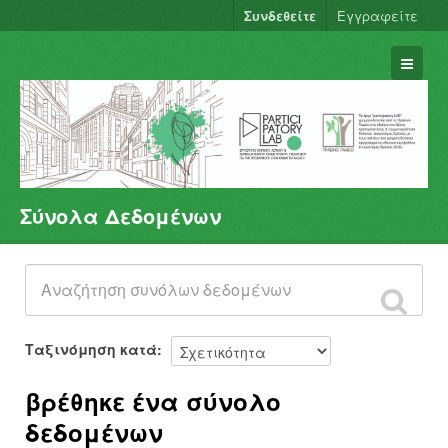
Συνδεθείτε
Εγγραφείτε
Σύνολα Δεδομένων
Σύνολα Δεδομένων
Φορείς
Ομάδες
Σχετικά
Ταξινόμηση κατά
βρέθηκε ένα σύνολο
δεδομένων