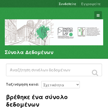
Συνδεθείτε
Εγγραφείτε
Σύνολα Δεδομένων
Σύνολα Δεδομένων
Φορείς
Ομάδες
Σχετικά
Ταξινόμηση κατά
βρέθηκε ένα σύνολο
δεδομένων