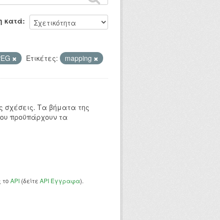
η κατά
PEG
Ετικέτες:
mapping
 σχέσεις. Τα βήματα της
που προϋπάρχουν τα
ς το
API
(δείτε
API Έγγραφα
).