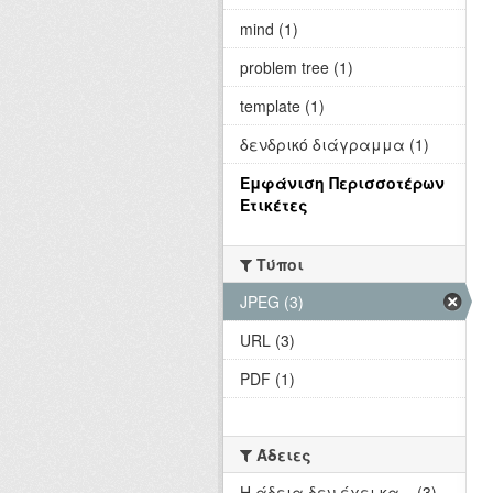
mind (1)
problem tree (1)
template (1)
δενδρικό διάγραμμα (1)
Εμφάνιση Περισσοτέρων
Ετικέτες
Τύποι
JPEG (3)
URL (3)
PDF (1)
Άδειες
Η άδεια δεν έχει κα... (3)