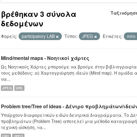
βρέθηκαν 3 σύνολα
Ταξινόμησ
δεδομένων
Φορείς:
participatory LAB
Τύποι:
JPEG
Ετικέτες:
miro
Mind/mental maps - Νοητικοί χάρτες
Ως Νοητικούς Χάρτες μπορούμε να βρούμε στην βιβλιογραφία
τους μεθόδους: α) Χαρτογράφηση ιδεών (Mind map). Η ομάδα 
να...
JPEG
URL
Problem tree/Tree of ideas - Δέντρο προβλημάτων/ιδεώ
Υπάρχουν διαφορετικών ειδών δεντρικά διαγράμματα. Το Δ
προβλημάτων (Problem Tree) αποτελεί μια μέθοδο καταγραφή
τεχνική-άσκηση, τα...
URL
JPEG