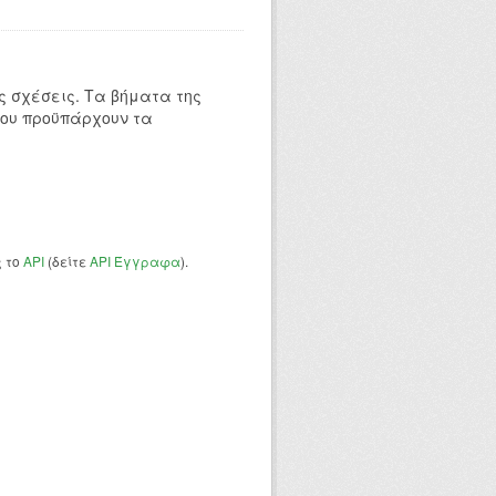
 σχέσεις. Τα βήματα της
που προϋπάρχουν τα
ς το
API
(δείτε
API Έγγραφα
).