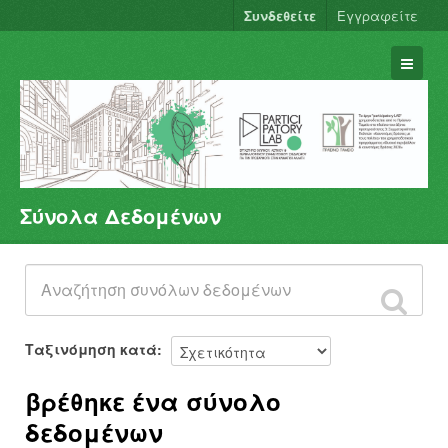
Συνδεθείτε
Εγγραφείτε
Σύνολα Δεδομένων
Σύνολα Δεδομένων
Φορείς
Ομάδες
Σχετικά
Ταξινόμηση κατά
βρέθηκε ένα σύνολο
δεδομένων