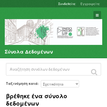
Συνδεθείτε
Εγγραφείτε
Σύνολα Δεδομένων
Σύνολα Δεδομένων
Φορείς
Ομάδες
Σχετικά
Ταξινόμηση κατά
βρέθηκε ένα σύνολο
δεδομένων