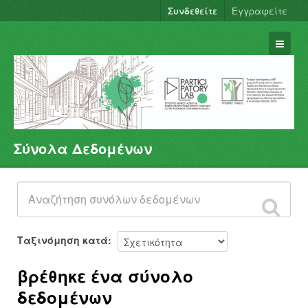
Συνδεθείτε
Εγγραφείτε
Σύνολα Δεδομένων
Σύνολα Δεδομένων
Φορείς
Ομάδες
Σχετικά
Ταξινόμηση κατά
βρέθηκε ένα σύνολο
δεδομένων