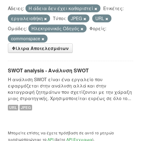
Άδειες:
Η άδεια δεν έχει καθοριστεί
Ετικέτες:
εργαλειοθήκη
Τύποι:
JPEG
URL
Ομάδες:
Hλεκτρονικός Οδηγός
Φορείς:
commonspace
Φίλτρα Αποτελεσμάτων
SWOT analysis - Ανάλυση SWOT
Η ανάλυση SWOT είναι ένα εργαλείο που
εφαρμόζεται στην ανάλυση αλλά και στην
καταγραφή ζητημάτων που σχετίζονται με την χάραξη
μιας στρατηγικής. Χρησιμοποιείται ευρέως σε όλο το...
URL
JPEG
Μπορείτε επίσης να έχετε πρόσβαση σε αυτό το μητρώο
χρησιμοποιώντας το
API
(δείτε
API Έγγραφα
).