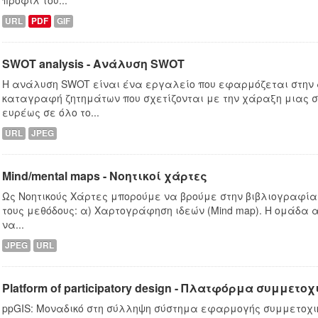
URL
PDF
GIF
SWOT analysis - Ανάλυση SWOT
Η ανάλυση SWOT είναι ένα εργαλείο που εφαρμόζεται στην
καταγραφή ζητημάτων που σχετίζονται με την χάραξη μιας σ
ευρέως σε όλο το...
URL
JPEG
Mind/mental maps - Νοητικοί χάρτες
Ως Νοητικούς Χάρτες μπορούμε να βρούμε στην βιβλιογραφία
τους μεθόδους: α) Χαρτογράφηση ιδεών (Mind map). Η ομάδα 
να...
JPEG
URL
Platform of participatory design - Πλατφόρμα συμμετ
ppGIS: Μοναδικό στη σύλληψη σύστημα εφαρμογής συμμετοχι