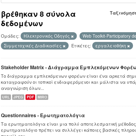
βρέθηκαν 8 σύνολα
Ταξινόμησ
δεδομένων
Ομάδες:
Hλεκτρονικός Οδηγός
Web Toolkit-Participatory d
Συμμετοχικές Διαδικασίες
Ετικέτες:
εργαλειοθήκη
Stakeholder Matrix - Διάγραμμα Εμπλεκόμενων Φορέ
Το διάγραμμα εμπλεκόμενων φορέων είναι ένα αρκετά σημα
καταγραφούν οι τοπικοί ενδιαφερόμενοι και μάλιστα να υπά
αναγνώριση όλων...
URL
JPEG
PDF
MIRO
Questionnaires - Ερωτηματολόγια
Τα ερωτηματολόγια είναι μια πολύ αποτελεσματική μέθοδο
ερωτηματολόγιο πρέπει να συλλέγει κάποιες βασικές πληροφ
προφίλ του...