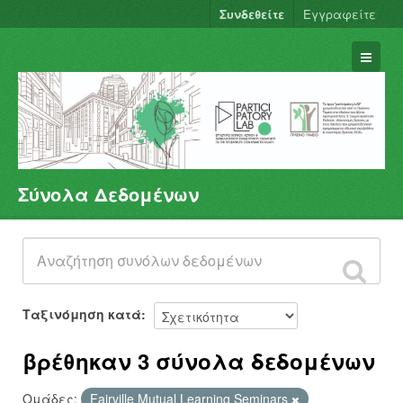
Συνδεθείτε
Εγγραφείτε
Σύνολα Δεδομένων
Σύνολα Δεδομένων
Φορείς
Ομάδες
Σχετικά
Ταξινόμηση κατά
βρέθηκαν 3 σύνολα δεδομένων
Ομάδες:
Fairville Mutual Learning Seminars