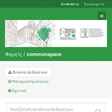
Συνδεθείτε
Εγγραφείτε
Φορείς
commonspace
Σύνολα Δεδομένων
Φορείς
Ομάδες
Σύνολα Δεδομένων
Σχετικά
Ροή Δραστηριότητας
Σχετικά