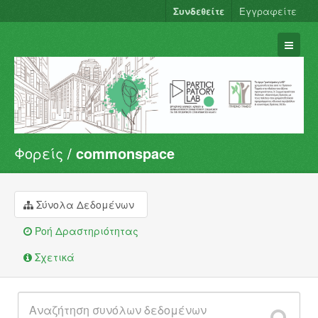
Συνδεθείτε
Εγγραφείτε
Φορείς
commonspace
Σύνολα Δεδομένων
Φορείς
Ομάδες
Σύνολα Δεδομένων
Σχετικά
Ροή Δραστηριότητας
Σχετικά