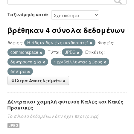
Ταξινόμηση κατά
βρέθηκαν 4 σύνολα δεδομένων
Άδειες:
Η άδεια δεν έχει καθοριστεί
Φορείς:
commonspace
Τύποι:
JPEG
Ετικέτες:
δεντροστοιχία
περιβάλλοντας χώρος
δέντρα
Φίλτρα Αποτελεσμάτων
Δέντρα και χαμηλή φύτευση Καλές και Κακές
Πρακτικές
Το σύνολο δεδομένων δεν έχει περιγραφή
JPEG