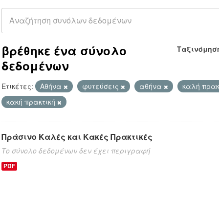
βρέθηκε ένα σύνολο
Ταξινόμησ
δεδομένων
Ετικέτες:
Αθήνα
φυτεύσεις
αθήνα
καλή πρακ
κακή πρακτική
Πράσινο Καλές και Κακές Πρακτικές
Το σύνολο δεδομένων δεν έχει περιγραφή
PDF