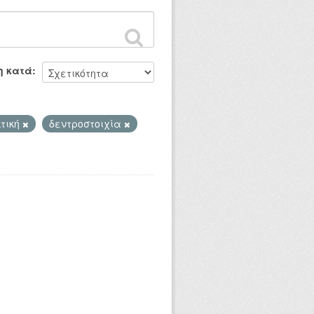
η κατά
τική
δεντροστοιχία