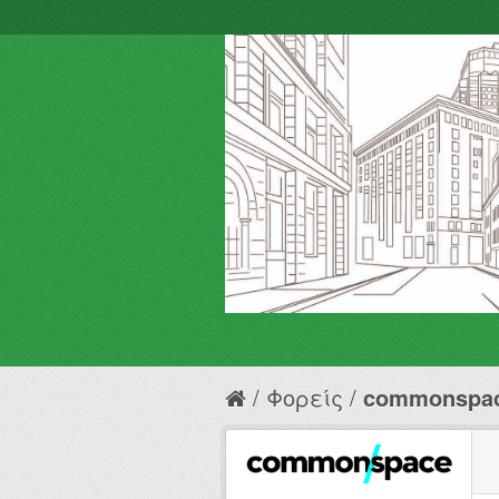
Φορείς
commonspa