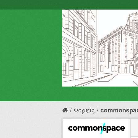
Φορείς
commonspa