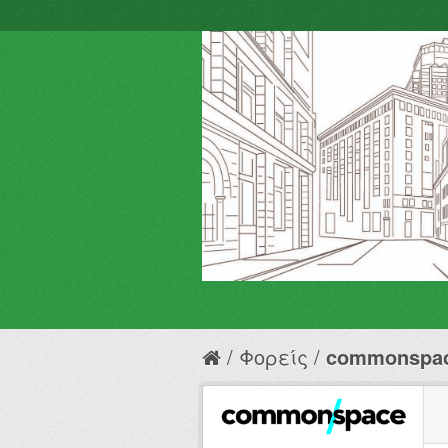
Φορείς
commonspa