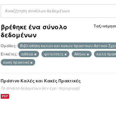
βρέθηκε ένα σύνολο
Ταξινόμησ
δεδομένων
Ομάδες:
Βιβλιοθήκη καλών και κακών πρακτικών Αστικού Σχ
Ετικέτες:
αθήνα
φυτεύσεις
Αθήνα
καλή πρακ
κακή πρακτική
Πράσινο Καλές και Κακές Πρακτικές
Το σύνολο δεδομένων δεν έχει περιγραφή
PDF