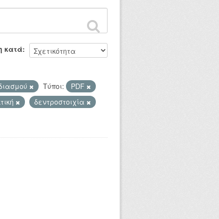
η κατά
εδιασμού
Τύποι:
PDF
τική
δεντροστοιχία