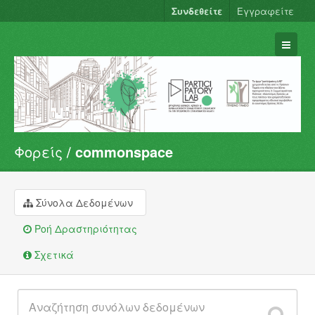
Συνδεθείτε
Εγγραφείτε
Φορείς
commonspace
Σύνολα Δεδομένων
Φορείς
Ομάδες
Σύνολα Δεδομένων
Σχετικά
Ροή Δραστηριότητας
Σχετικά