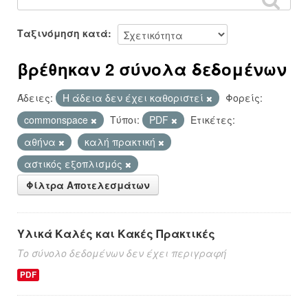
Ταξινόμηση κατά
βρέθηκαν 2 σύνολα δεδομένων
Άδειες:
Η άδεια δεν έχει καθοριστεί
Φορείς:
commonspace
Τύποι:
PDF
Ετικέτες:
αθήνα
καλή πρακτική
αστικός εξοπλισμός
Φίλτρα Αποτελεσμάτων
Υλικά Καλές και Κακές Πρακτικές
Το σύνολο δεδομένων δεν έχει περιγραφή
PDF