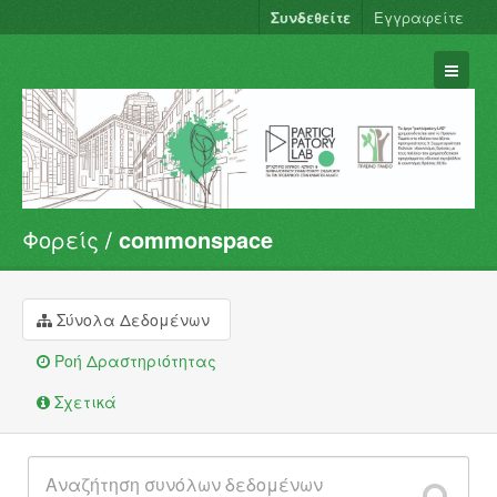
Συνδεθείτε
Εγγραφείτε
Φορείς
commonspace
Σύνολα Δεδομένων
Φορείς
Ομάδες
Σύνολα Δεδομένων
Σχετικά
Ροή Δραστηριότητας
Σχετικά