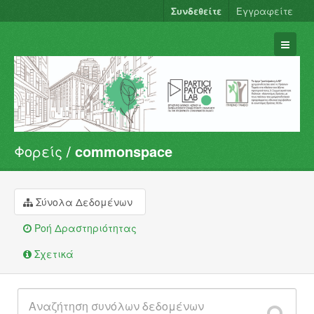
Συνδεθείτε
Εγγραφείτε
Φορείς
commonspace
Σύνολα Δεδομένων
Φορείς
Ομάδες
Σύνολα Δεδομένων
Σχετικά
Ροή Δραστηριότητας
Σχετικά