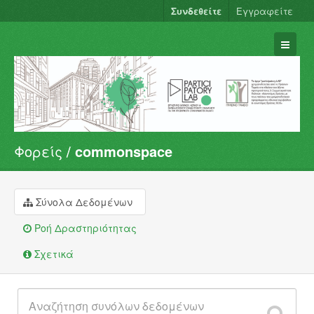
Συνδεθείτε
Εγγραφείτε
Φορείς
commonspace
Σύνολα Δεδομένων
Φορείς
Ομάδες
Σύνολα Δεδομένων
Σχετικά
Ροή Δραστηριότητας
Σχετικά