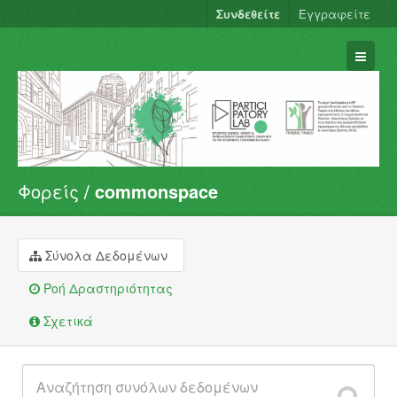
Συνδεθείτε
Εγγραφείτε
Φορείς
commonspace
Σύνολα Δεδομένων
Φορείς
Ομάδες
Σύνολα Δεδομένων
Σχετικά
Ροή Δραστηριότητας
Σχετικά