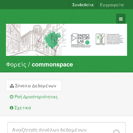
Συνδεθείτε
Εγγραφείτε
Φορείς
commonspace
Σύνολα Δεδομένων
Φορείς
Ομάδες
Σύνολα Δεδομένων
Σχετικά
Ροή Δραστηριότητας
Σχετικά