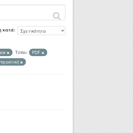
η κατά
ace
Τύποι:
PDF
 πρακτική