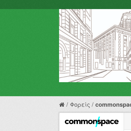
Φορείς
commonspa