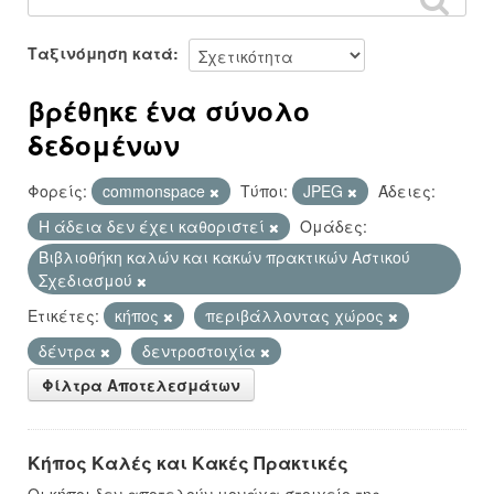
Ταξινόμηση κατά
βρέθηκε ένα σύνολο
δεδομένων
Φορείς:
commonspace
Τύποι:
JPEG
Άδειες:
Η άδεια δεν έχει καθοριστεί
Ομάδες:
Βιβλιοθήκη καλών και κακών πρακτικών Αστικού
Σχεδιασμού
Ετικέτες:
κήπος
περιβάλλοντας χώρος
δέντρα
δεντροστοιχία
Φίλτρα Αποτελεσμάτων
Κήπος Καλές και Κακές Πρακτικές