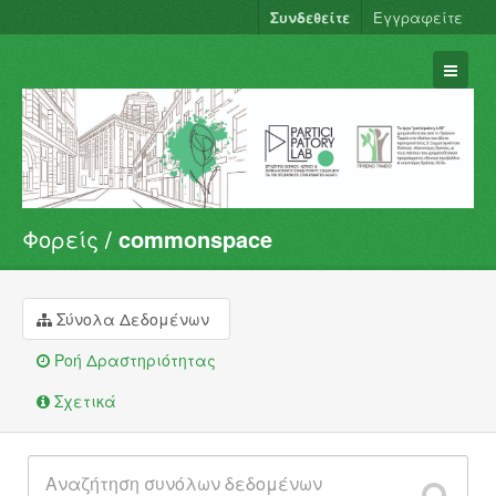
Συνδεθείτε
Εγγραφείτε
Φορείς
commonspace
Σύνολα Δεδομένων
Φορείς
Ομάδες
Σύνολα Δεδομένων
Σχετικά
Ροή Δραστηριότητας
Σχετικά