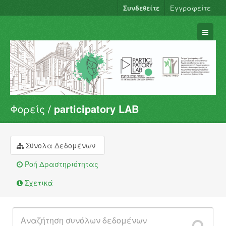
Συνδεθείτε
Εγγραφείτε
Φορείς
participatory LAB
Σύνολα Δεδομένων
Φορείς
Ομάδες
Σύνολα Δεδομένων
Σχετικά
Ροή Δραστηριότητας
Σχετικά