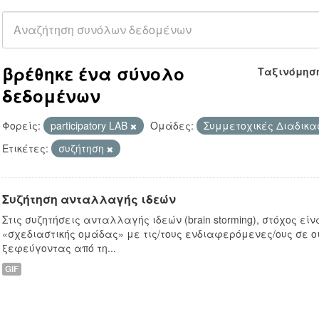
βρέθηκε ένα σύνολο
Ταξινόμησ
δεδομένων
Φορείς:
participatory LAB
Ομάδες:
Συμμετοχικές Διαδικα
Ετικέτες:
συζήτηση
Συζήτηση ανταλλαγής ιδεών
Στις συζητήσεις ανταλλαγής ιδεών (brain storming), στόχος είν
«σχεδιαστικής ομάδας» με τις/τους ενδιαφερόμενες/ους σε ο
ξεφεύγοντας από τη...
GIF