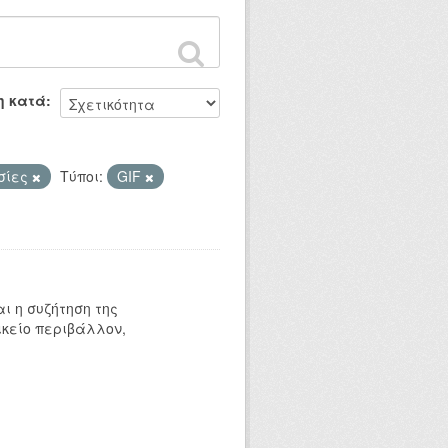
η κατά
σίες
Τύποι:
GIF
αι η συζήτηση της
ικείο περιβάλλον,