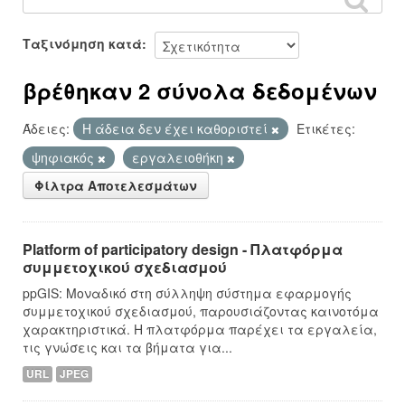
Ταξινόμηση κατά
βρέθηκαν 2 σύνολα δεδομένων
Άδειες:
Η άδεια δεν έχει καθοριστεί
Ετικέτες:
ψηφιακός
εργαλειοθήκη
Φίλτρα Αποτελεσμάτων
Platform of participatory design - Πλατφόρμα
συμμετοχικού σχεδιασμού
ppGIS: Μοναδικό στη σύλληψη σύστημα εφαρμογής
συμμετοχικού σχεδιασμού, παρουσιάζοντας καινοτόμα
χαρακτηριστικά. Η πλατφόρμα παρέχει τα εργαλεία,
τις γνώσεις και τα βήματα για...
URL
JPEG