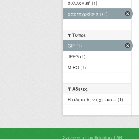
συλλογική (1)
χαρτογράφιση (1)
Τύποι
GIF (1)
JPEG (1)
MIRO (1)
Άδειες
Η άδεια δεν έχει κα... (1)
Σχετικά με participatory LAB