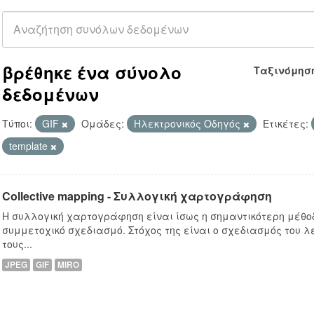
βρέθηκε ένα σύνολο
Ταξινόμησ
δεδομένων
Τύποι:
GIF
Ομάδες:
Hλεκτρονικός Οδηγός
Ετικέτες:
template
Collective mapping - Συλλογική χαρτογράφηση
Η συλλογική χαρτογράφηση είναι ίσως η σημαντικότερη μέθο
συμμετοχικό σχεδιασμό. Στόχος της είναι ο σχεδιασμός του λε
τους...
JPEG
GIF
MIRO