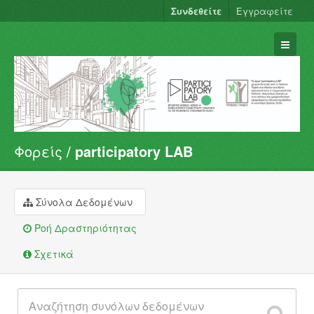
Συνδεθείτε
Εγγραφείτε
Φορείς
participatory LAB
Σύνολα Δεδομένων
Φορείς
Ομάδες
Σύνολα Δεδομένων
Σχετικά
Ροή Δραστηριότητας
Σχετικά