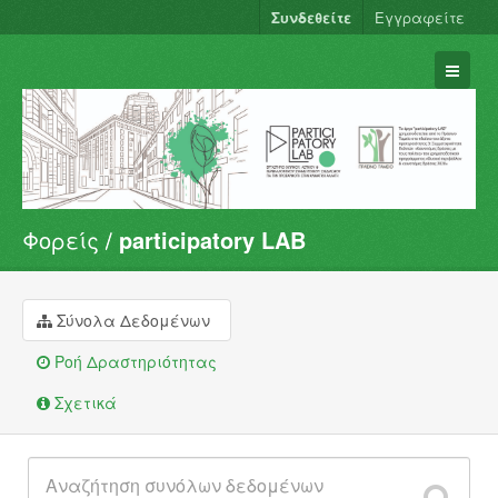
Συνδεθείτε
Εγγραφείτε
Φορείς
participatory LAB
Σύνολα Δεδομένων
Φορείς
Ομάδες
Σύνολα Δεδομένων
Σχετικά
Ροή Δραστηριότητας
Σχετικά