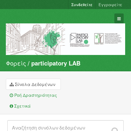
Συνδεθείτε
Εγγραφείτε
Φορείς
participatory LAB
Σύνολα Δεδομένων
Φορείς
Ομάδες
Σύνολα Δεδομένων
Σχετικά
Ροή Δραστηριότητας
Σχετικά