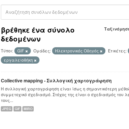
βρέθηκε ένα σύνολο
Ταξινόμησ
δεδομένων
Τύποι:
GIF
Ομάδες:
Hλεκτρονικός Οδηγός
Ετικέτες:
εργαλειοθήκη
Collective mapping - Συλλογική χαρτογράφηση
Η συλλογική χαρτογράφηση είναι ίσως η σημαντικότερη μέθο
συμμετοχικό σχεδιασμό. Στόχος της είναι ο σχεδιασμός του λε
τους...
JPEG
GIF
MIRO