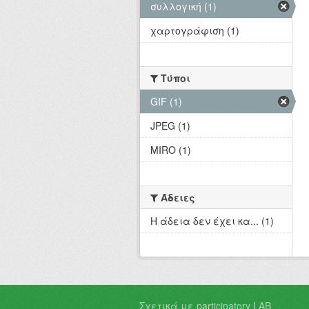
συλλογική (1)
χαρτογράφιση (1)
Τύποι
GIF (1)
JPEG (1)
MIRO (1)
Άδειες
Η άδεια δεν έχει κα... (1)
Σχετικά με participatory LAB