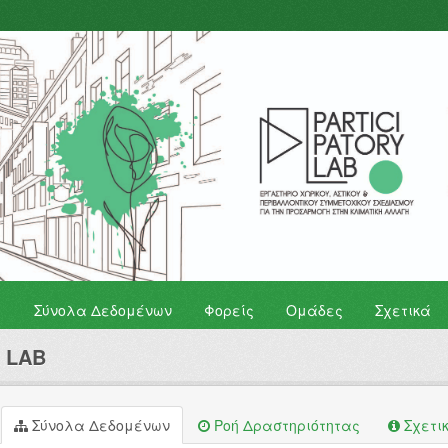
Σύνολα Δεδομένων
Φορείς
Ομάδες
Σχετικά
y LAB
Σύνολα Δεδομένων
Ροή Δραστηριότητας
Σχετι