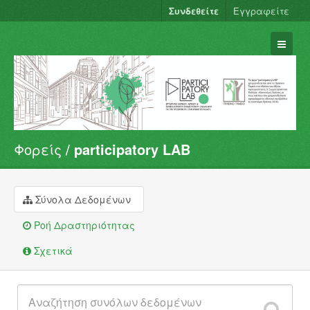
Συνδεθείτε
Εγγραφείτε
Φορείς
participatory LAB
Σύνολα Δεδομένων
Φορείς
Ομάδες
Σύνολα Δεδομένων
Σχετικά
Ροή Δραστηριότητας
Σχετικά