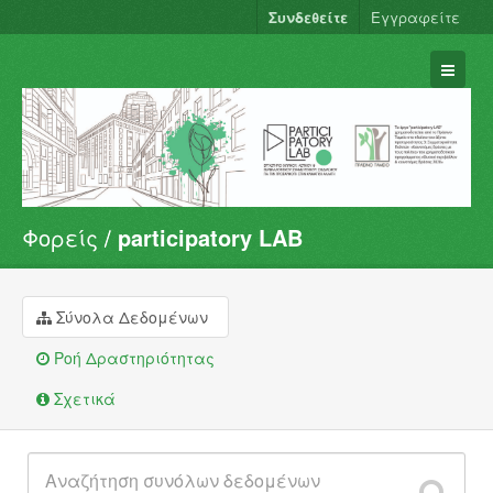
Συνδεθείτε
Εγγραφείτε
Φορείς
participatory LAB
Σύνολα Δεδομένων
Φορείς
Ομάδες
Σύνολα Δεδομένων
Σχετικά
Ροή Δραστηριότητας
Σχετικά