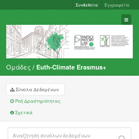
Συνδεθείτε
Εγγραφείτε
Ομάδες
Euth-Climate Erasmus+
Σύνολα Δεδομένων
Φορείς
Ομάδες
Σύνολα Δεδομένων
Σχετικά
Ροή Δραστηριότητας
Σχετικά